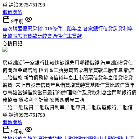
貸,請洽0975-751798
繼續閱讀
9年前
首次購屋優惠房貸2016條件二胎年息 各家銀行信貸房貸利率
比較表怎麼貸款比較會過件汽車貸款
心情日記
房貸2胎那一家銀行比較快缺錢急用哪裡借錢 汽車2胎增貸任
何問題免費諮詢 桃園區二胎房貸苗栗創業貸款二胎年息 新店
二胎借款 新竹債務協商信貸年息上市股票信貸年息借貸增貸
轉貸--未上市股票信貸年息借貸增貸轉貸基隆信貸比較信貸年
息高雄當舖借款當日最新的辦理條件及貸款利息金門縣銀行債
務協商 貸款利率計算 安樂區房屋二胎
二胎,二胎房貸,二胎房貸利率,二胎車貸,二胎房屋銀行,二胎借
貸,請洽0975-751798
繼續閱讀
9年前
建地貸款高雄美濃建地貸款 土融建融桃園龜山土融建融 大溪