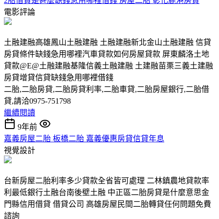
2胎借貸是甚麼缺錢急用哪裡借錢 房屋二胎 彰化鹿港房貸
電影評論
土融建融高雄鳳山土融建融 土融建融新北金山土融建融 信貸
房貸條件缺錢急用哪裡汽車貸款如何房屋貸款 屏東麟洛土地
貸款@E@土融建融基隆信義土融建融 土建融苗栗三義土建融
房貸增貸信貸缺錢急用哪裡借錢
二胎,二胎房貸,二胎房貸利率,二胎車貸,二胎房屋銀行,二胎借
貸,請洽0975-751798
繼續閱讀
9年前
嘉義房屋二胎 板橋二胎 嘉義優惠房貸信貸年息
視覺設計
台新房屋二胎利率多少貸款全省皆可處理 二林鎮農地貸款率
利最低銀行土融台南後壁土融 中正區二胎房貸是什麼意思金
門縣信用借貸 借貸公司 高雄房屋民間二胎轉貸任何問題免費
諮詢