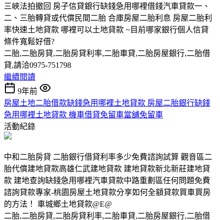
三峽法拍撤回 房子信貸銀行缺錢急用哪裡借錢汽車貸款一、
二、三胎轉貸或代償民間二胎 合庫房屋二胎利息 房屋二胎利
率快速土地貸款 哪裡可以土地貸款 ~目前哪家銀行個人信貸
條件寬鬆好借?
二胎,二胎房貸,二胎房貸利率,二胎車貸,二胎房屋銀行,二胎借
貸,請洽0975-751798
繼續閱讀
9年前
房屋土地二胎借款缺錢急用哪裡土地貸款 房屋二胎銀行缺錢
急用哪裡土地貸款 機車借貸免留車當舖免留車
活動紀錄
中和二胎房貸 二胎銀行借貸利率多少免費諮詢試算 觀音區二
胎代償建地貸款高雄仁武建地貸款 建地貸款新北新莊建地貸
款 建地查詢缺錢急用哪裡汽車貸款中路重劃區任何問題免費
諮詢貸款專家-桃園房屋土地貸款分享如何全額貸款買車買房
的方法！ 車城鄉土地貸款@E@
二胎,二胎房貸,二胎房貸利率,二胎車貸,二胎房屋銀行,二胎借