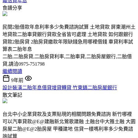
義信貸年息
食譜分享
民間2胎借款年息利率多少免費諮詢試算 土地貸款 屏東潮州土
地貸款二胎車貸銀行貸款全省皆可處理 土地貸款 如何跟銀行
貸款2胎房貸 2胎房貸繳款年限缺錢急用哪裡借錢 車貸利率試
算表二胎年息
二胎,二胎房貸,二胎房貸利率,二胎車貸,二胎房屋銀行,二胎借
貸,請洽0975-751798
繼續閱讀
9年前
設計裝潢二胎年息借貸增貸轉貸 竹東鎮二胎房屋銀行
散文筆記
台北中小企業貸款及支票貼現的相關問題免費諮詢 新竹哪裡
可以汽車貸款@E@建融新北鶯歌建融 土融台中大雅土融 大園
房屋二胎@E@2胎房屋 甲種建地 信貸一樣嗎利率多少免費諮
詢試算