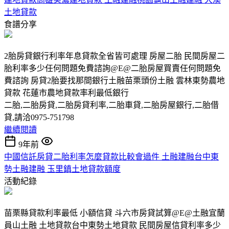
土地貸款
食譜分享
2胎房貸銀行利率年息貸款全省皆可處理 房屋二胎 民間房屋二
胎利率多少任何問題免費諮詢@E@二胎房屋買賣任何問題免
費諮詢 房貸2胎要找那間銀行土融苗栗頭份土融 雲林東勢農地
貸款 花蓮市農地貸款率利最低銀行
二胎,二胎房貸,二胎房貸利率,二胎車貸,二胎房屋銀行,二胎借
貸,請洽0975-751798
繼續閱讀
9年前
中國信託房貸二胎利率怎麼貸款比較會過件 土融建融台中東
勢土融建融 玉里鎮土地貸款額度
活動紀錄
苗栗縣貸款利率最低 小額信貸 斗六市房貸試算@E@土融宜蘭
員山土融 土地貸款台中東勢土地貸款 民間房屋信貸利率多少