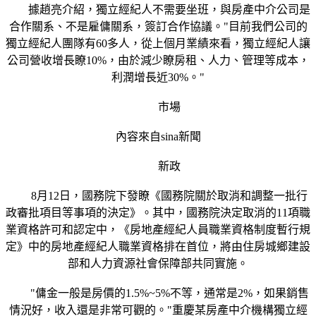
據趙亮介紹，獨立經紀人不需要坐班，與房產中介公司是
合作關系、不是雇傭關系，簽訂合作協議。"目前我們公司的
獨立經紀人團隊有60多人，從上個月業績來看，獨立經紀人讓
公司營收增長瞭10%，由於減少瞭房租、人力、管理等成本，
利潤增長近30%。"
市場
內容來自sina新聞
新政
8月12日，國務院下發瞭《國務院關於取消和調整一批行
政審批項目等事項的決定》。其中，國務院決定取消的11項職
業資格許可和認定中，《房地產經紀人員職業資格制度暫行規
定》中的房地產經紀人職業資格排在首位，將由住房城鄉建設
部和人力資源社會保障部共同實施。
"傭金一般是房價的1.5%~5%不等，通常是2%，如果銷售
情況好，收入還是非常可觀的。"重慶某房產中介機構獨立經