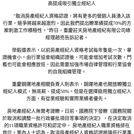
高提成吸引獨立經紀人
"取消房產經紀人資格認證，將有更多的營銷人員湧入該
行業，競爭將越來越激烈，因此我們提出瞭業績提成70%的方
案刺激工作積極性。"昨日，重慶莊天房地產經紀有限公司總
經理趙亮告訴記者。
榮毅還表示，以前房產經紀人資格考試每年隻能一次，拿
證機會小。由行業協會組織認證後，可能會增加考試次數，門
檻也可能會相應放低，因此需要加強市場自律管理和行業協會
的自我組織管理。
重慶鋼運地產相關負責人則表示，鋼運地產也開放瞭獨立
經紀人模式，無底薪、提成50%。但是在選擇錄用獨立經紀人
方面，有從業經驗和實際業績者優先。
房地產經紀人無需考證瞭。日前，國務院下發瞭《國務院關
於取消和調整一批行政審批項目等事項的決定》，在決定取消
的11項職業資格許可和認定中， 房地產經紀人職業資格排在
首位。業內人士認為，取消房產經紀人資格認證將降低行業準