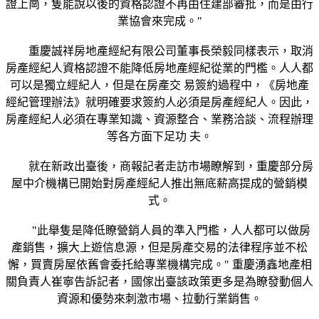
證上崗，隻能說以後的資格認證不再由住建部審批，而是由行
業協會來完成。"
重慶誠祥房地產經紀有限公司董事長榮毅同樣表示，取消
房產經紀人資格認證不能降低房地產經紀從業的門檻。人人都
可以是獨立經紀人，但是在房產交 易簽約過程中，《房地產
經紀管理辦法》就明確要求簽約人必須是房產經紀人。因此，
房產經紀人必須在專業知識、資源整合、業務洽談、流程辦理
等各方面下足功 夫。
就在新政出臺後，商報記者走訪市場瞭解到，重慶部分房
屋中介機構已開始對房產經紀人推出無底薪高提成的營銷模
式。
"此舉隻是降低瞭營銷人員的準入門檻，人人都可以做房
產銷售，擴大上遊信息源，但是房產交易的法律程序並不松
懈，買賣房屋依舊會委托給專業機構完成。" 重慶湧鑫地產相
關負責人崔寧告訴記者，國傢出臺該政策更多是為瞭發動個人
資源和優勢來刺激市場、拉動行業銷售。