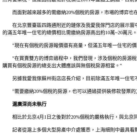
而面對越來越多的需繳納20%個稅的房源，市場的博弈也
在北京豐臺區四路通附近的鏈傢及我愛我傢門店的展示窗中，《
的滿五年唯一住宅的總價相比需繳納房源高出約10萬~20萬元
"現在有個稅的房源報價還有商量，但滿五年唯一住宅的價格
"在買賣雙方的博弈過程中，我們發現，涉及個稅的房源稅費
購買有個稅房源的總支出大體應該與無個稅房源相當。"
另據我愛我傢蘇州街店店長介紹，目前除滿五年唯一住宅不需
"需要繳納20%個稅的房源，也可以通過提供裝修款發票的
滬廣深尚未執行
相比於北京4月1日之後對於20%個稅的嚴格執行，與北京同
記者從滬上多個大型房產中介處獲悉，上海細則中最具看點的