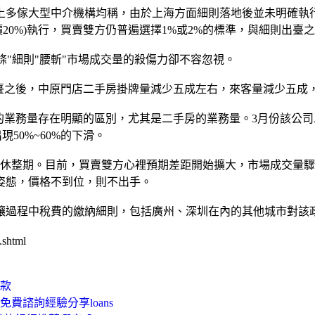
多傢大型中介機構均稱，由於上海方面細則落地後並未明確執
價20%)執行，買賣雙方仍普遍選擇1%或2%的標準，與細則出臺
條"細則"腰斬"市場成交量的殺傷力卻不容忽視。
之後，中原門店二手房掛牌量減少五成左右，來客量減少五成
業務量存在明顯的區別，尤其是二手房的業務量。3月份該公司二
現50%~60%的下滑。
整期。目前，買賣雙方心裡預期差距開始擴大，市場成交量驟
姿態，價格不到位，則不出手。
過程中稅費的繳納細則，包括廣州、深圳在內的其他城市對該
.shtml
款
費諮詢經驗分享loans