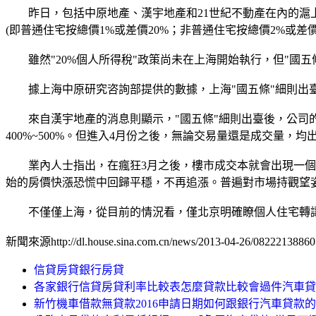
昨日，包括中原地產、漢宇地產和21世紀不動產在內的滬上
(即普通住宅按總價1%或差價20%；非普通住宅按總價2%或差
雖然"20%個人所得稅"政策尚未在上海開始執行，但"國五
據上海中原研究咨詢部提供的數據，上海"國五條"細則出臺
來自漢宇地產的消息則顯示，"國五條"細則出臺後，公司的
400%~500%。但進入4月份之後，無論交易量還是成交量，均出
業內人士指出，在瘋狂3月之後，樓市成交本就會出現一個休
始的房價快漲恐慌中回歸平穩，不再追漲。普遍對市場持觀望
不僅僅上海，從目前的情況看，僅北京明確瞭個人住宅轉讓
新聞來源http://dl.house.sina.com.cn/news/2013-04-26/08222138860
信貸房貸銀行房貸
各家銀行信貸房貸利率比較表怎麼貸款比較會過件汽車貸
新竹機車借款無貸款2016申請日期如何跟銀行汽車貸款的免