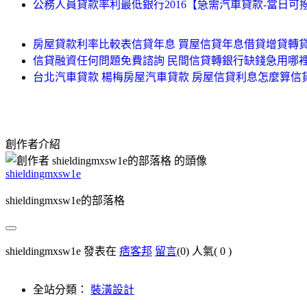
公務人員貸款率利最低銀行2016【急需汽車貸款-當日可
房屋貸款利率比較表信貸年息 買屋信貸年息借貸增貸轉貸
信貸融資任何問題免費諮詢 民間信貸轉銀行缺錢急用哪裡
台北汽車貸款 楊梅房屋汽車貸款 房屋信貸利息怎麼算
創作者介紹
shieldingmxsw1e
shieldingmxsw1e的部落格
shieldingmxsw1e 發表在
痞客邦
留言
(0)
人氣(
0
)
全站分類：
裝潢設計