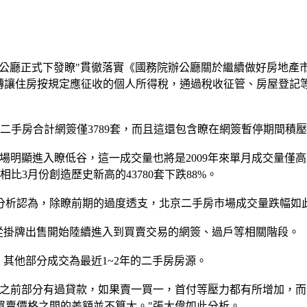
辦公廳正式下發瞭"貫徹落實《國務院辦公廳關於繼續做好房地產
人轉讓住房按規定應征收的個人所得稅，通過稅收征管、房屋登記
手房合計網簽僅3789套，而且這還包含瞭在網簽暫停期間積
明顯進入瞭低谷，這一成交量也將是2009年來單月成交量僅高於2
比3月份創造歷史新高的43780套下跌88%。
析認為，除瞭前期的過度透支，北京二手房市場成交量跌幅如此
掛牌出售開始陸續進入到買賣交易的網簽、過戶等相關階段。
其他部分成交為最近1~2年的二手房房源。
前部分有過貸款，如果賣一買一，首付等壓力都有所增加，而且
前買賣價格之間的差額並不算大。"張大偉如此分析。