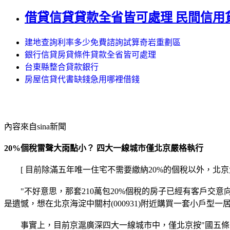
借貸信貸貸款全省皆可處理 民間信用
建地查詢利率多少免費諮詢試算奇岩重劃區
銀行信貸房貸條件貸款全省皆可處理
台東縣整合貸款銀行
房屋信貸代書缺錢急用哪裡借錢
內容來自sina新聞
20%個稅雷聲大雨點小？ 四大一線城市僅北京嚴格執行
[ 目前除滿五年唯一住宅不需要繳納20%的個稅以外，北京
"不好意思，那套210萬包20%個稅的房子已經有客戶交意向
是遺憾，想在北京海淀中關村(000931)附近購買一套小戶型
事實上，目前京滬廣深四大一線城市中，僅北京按"國五條"