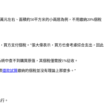
元左右、面積約50平方米的小兩居為例，不用繳納20%個稅
，買方支付個稅。"張大偉表示，買方也會考慮綜合支出，因此
統中查不到購買原值，其個稅僅需按1%征收。
際
還款試算
繳納的個稅並沒有理論上那麼多。"
執行。