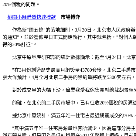
20%個稅的問題。
桃園小額借貸快速撥款
市場博弈
作為新"國五條"的落地細則，3月30日，北京市人民政府
的通知"，並於發佈翌日正式開始執行，其中就包括，"對個
得的20%計征"。
北京中原地產研究部的統計數據顯示：截至4月24日，北京二
"在3月份創造歷史最高月網簽量43780套後，北京二手房市場
張大偉預計，4月全月北京二手房的簽約量將跌至5300套左右，相
對於成交量的大幅下滑，偉業我愛我傢集團副總裁胡景暉分
的確，在北京的二手房市場中，已有征收20%個稅的房源從
據北京中原統計，滿五年唯一住宅占最近網簽成交的70%，
"其中滿五年唯一住宅房源量也有所減少，因為這部分房主之
然有營業稅，但是因為最低計稅價在2011年整體上調過，目