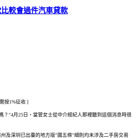
款比較會過件汽車貸款
按1%征收 ]
嗎？"4月25日，當管女士從中介經紀人那裡聽到這個消息時很
州及深圳已出臺的地方版"國五條"細則均未涉及二手房交易