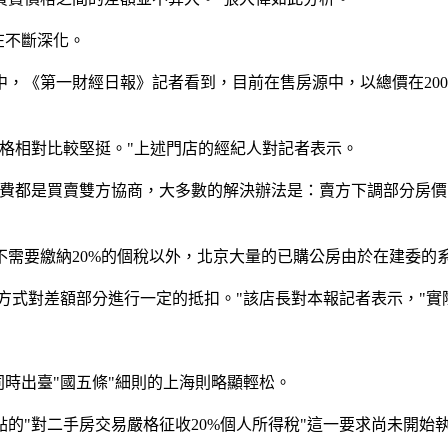
在不斷深化。
第一財經日報》記者看到，目前在售房源中，以總價在200萬
。
相對比較堅挺。"上述門店的經紀人對記者表示。
都是買賣雙方協商，大多數的解決辦法是：賣方下調部分房價
要繳納20%的個稅以外，北京大量的已購公房由於在建委的系
方式對差額部分進行一定的抵扣。"該店長對本報記者表示，"實
時出臺"國五條"細則的上海則略顯輕松。
"對二手房交易嚴格征收20%個人所得稅"這一要求尚未開始