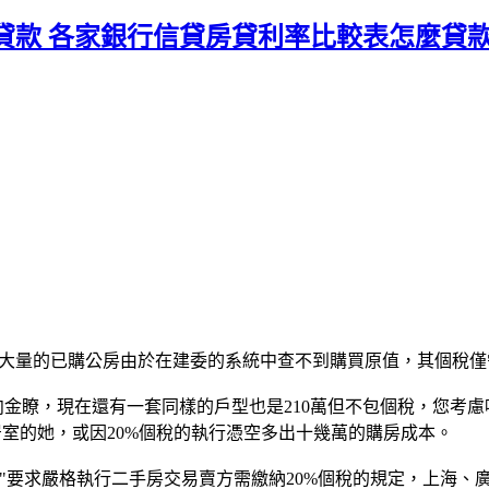
貸款 各家銀行信貸房貸利率比較表怎麼貸
大量的已購公房由於在建委的系統中查不到購買原值，其個稅僅需
金瞭，現在還有一套同樣的戶型也是210萬但不包個稅，您考慮
一居室的她，或因20%個稅的執行憑空多出十幾萬的購房成本。
要求嚴格執行二手房交易賣方需繳納20%個稅的規定，上海、廣