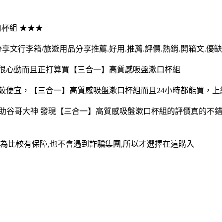
口杯組 ★★★
文行李箱/旅遊用品分享推薦.好用.推薦.評價.熱銷.開箱文.優
得很心動而且正打算買【三合一】高質感吸盤漱口杯組
較便宜，【三合一】高質感吸盤漱口杯組而且24小時都能買，
助谷哥大神 發現【三合一】高質感吸盤漱口杯組的評價真的不錯想
為比較有保障,也不會遇到詐騙集團,所以才選擇在這購入