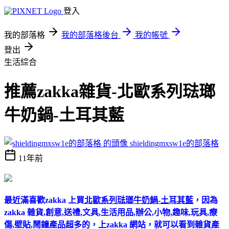
登入
我的部落格
我的部落格後台
我的帳號
登出
生活綜合
推薦zakka雜貨-北歐系列琺瑯
牛奶鍋-土耳其藍
shieldingmxsw1e的部落格
11年前
最近滿喜歡zakka 上買
北歐系列琺瑯牛奶鍋-土耳其藍
，因為
zakka 雜貨,創意,送禮,文具,生活用品,辦公,小物,趣味,玩具,療
傷,壁貼,鬧鐘產品超多的，上zakka 網站，就可以看到雜貨產