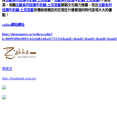
推
北歐系列琺瑯牛奶鍋-土耳其藍
，
北歐系列琺瑯牛奶鍋-土耳其藍
CP值很
高，相關
北歐系列琺瑯牛奶鍋-土耳其藍
開箱文也極力推薦，而且
北歐系列
琺瑯牛奶鍋-土耳其藍
有價格很親民的在現在什麼都漲的時代這項大大的優
點！
zakka網站網址
http://shopsquare.co/redirect.php?
k=06995f96e9891cb2cbdb1d4a4175153e&uid1=&uid2=&uid3=&uid4=&uid5
學英文
http://bossbank.com.tw/