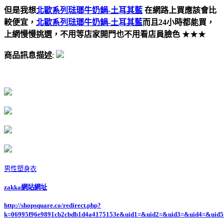
但是我想
北歐系列琺瑯牛奶鍋-土耳其藍
在網路上買應該會比
較便宜，
北歐系列琺瑯牛奶鍋-土耳其藍
而且24小時都能買，
上網慢慢挑選，不用等店家開門也不用看店員臉色
★★★
商品訊息描述
:
男性塑身衣
zakka網站網址
http://shopsquare.co/redirect.php?
k=06995f96e9891cb2cbdb1d4a4175153e&uid1=&uid2=&uid3=&uid4=&uid5