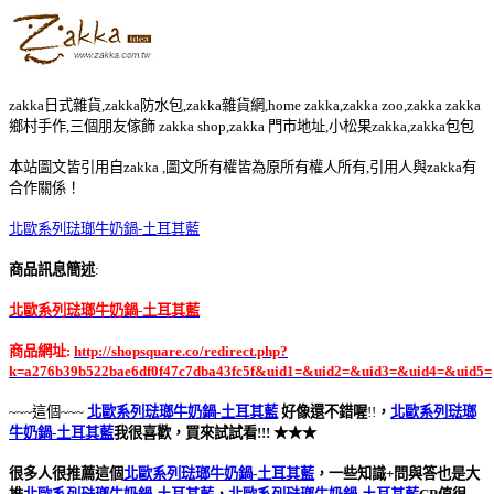
zakka日式雜貨,zakka防水包,zakka雜貨網,home zakka,zakka zoo,zakka zakka
鄉村手作,三個朋友傢飾 zakka shop,zakka 門市地址,小松果zakka,zakka包包
本站圖文皆引用自zakka ,圖文所有權皆為原所有權人所有,引用人與zakka有
合作關係！
北歐系列琺瑯牛奶鍋-土耳其藍
商品訊息簡述
:
北歐系列琺瑯牛奶鍋-土耳其藍
商品網址:
http://shopsquare.co/redirect.php?
k=a276b39b522bae6df0f47c7dba43fc5f&uid1=&uid2=&uid3=&uid4=&uid5=
~~~這個~~~
北歐系列琺瑯牛奶鍋-土耳其藍
好像還不錯喔
!!
，
北歐系列琺瑯
牛奶鍋-土耳其藍
我很喜歡，買來試試看!!! ★★★
很多人很推薦這個
北歐系列琺瑯牛奶鍋-土耳其藍
，一些知識+問與答也是大