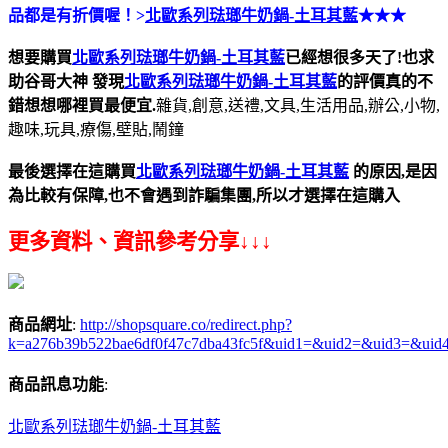
品都是有折價喔！>
北歐系列琺瑯牛奶鍋-土耳其藍
★★★
想要購買
北歐系列琺瑯牛奶鍋-土耳其藍
已經想很多天了!也求
助谷哥大神
發現
北歐系列琺瑯牛奶鍋-土耳其藍
的評價真的不
錯想想哪裡買最便宜.
雜貨,創意,送禮,文具,生活用品,辦公,小物,
趣味,玩具,療傷,壁貼,鬧鐘
最後選擇在這購買
北歐系列琺瑯牛奶鍋-土耳其藍
的原因,是因
為比較有保障,也不會遇到詐騙集團,所以才選擇在這購入
更多資料、資訊參考分享↓↓↓
商品網址
:
http://shopsquare.co/redirect.php?
k=a276b39b522bae6df0f47c7dba43fc5f&uid1=&uid2=&uid3=&uid
商品訊息功能
:
北歐系列琺瑯牛奶鍋-土耳其藍