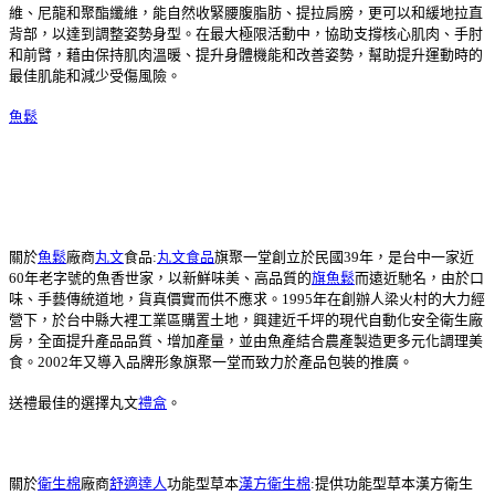
維、尼龍和聚酯纖維，能自然收緊腰腹脂肪、提拉肩膀，更可以和緩地拉直
背部，以達到調整姿勢身型。在最大極限活動中，協助支撐核心肌肉、手肘
和前臂，藉由保持肌肉溫暖、提升身體機能和改善姿勢，幫助提升運動時的
最佳肌能和減少受傷風險。
魚鬆
關於
魚鬆
廠商
丸文
食品:
丸文食品
旗聚一堂創立於民國39年，是台中一家近
60年老字號的魚香世家，以新鮮味美、高品質的
旗魚鬆
而遠近馳名，由於口
味、手藝傳統道地，貨真價實而供不應求。1995年在創辦人梁火村的大力經
營下，於台中縣大裡工業區購置土地，興建近千坪的現代自動化安全衛生廠
房，全面提升產品品質、增加產量，並由魚產結合農產製造更多元化調理美
食。2002年又導入品牌形象旗聚一堂而致力於產品包裝的推廣。
送禮最佳的選擇丸文
禮盒
。
關於
衛生棉
廠商
舒適達人
功能型草本
漢方衛生棉
:提供功能型草本漢方衛生