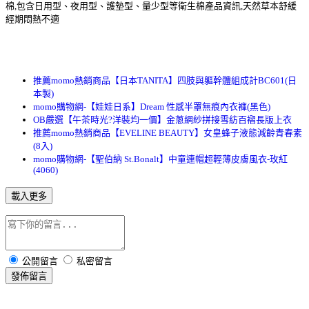
棉,包含日用型、夜用型、護墊型、量少型等衛生棉產品資訊,天然草本舒緩
經期悶熱不適
推薦momo熱銷商品【日本TANITA】四肢與軀幹體組成計BC601(日
本製)
momo購物網-【娃娃日系】Dream 性感半罩無痕內衣褲(黑色)
OB嚴選【午茶時光?洋裝均一價】金蔥網紗拼接雪紡百褶長版上衣
推薦momo熱銷商品【EVELINE BEAUTY】女皇蜂子液態減齡青春素
(8入)
momo購物網-【聖伯納 St.Bonalt】中童連帽超輕薄皮膚風衣-玫紅
(4060)
載入更多
公開留言
私密留言
發佈留言