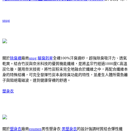
snug
關於
除臭襪
廠商
snug
:
腳臭剋星
全襪100%汗臭通紗，超強除臭吸汗力、透氣
乾爽。結合竹炭與奈米科技的優質機能纖維，是將孟宗竹經過1000度C高溫
炭化後，運用奈米技術，將竹炭粉末完全地融合於纖維之中，再配合纖維本
身的特殊結構，可完全發揮竹炭本身除臭功能的特性，並產生人體所需負離
子與阻絕電磁波，達到健康穿襪的舒適。
塑身衣
關於
塑身衣
廠商
equmen
男性塑身衣:
男塑身衣
的設計強調材質結合彈性纖