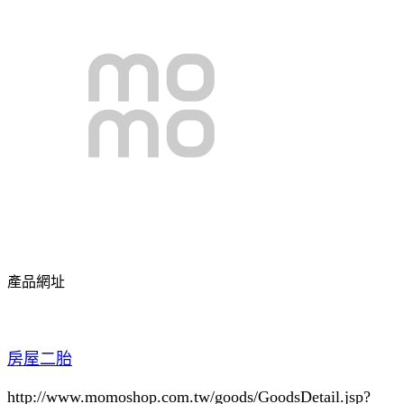
產品網址
房屋二胎
http://www.momoshop.com.tw/goods/GoodsDetail.jsp?