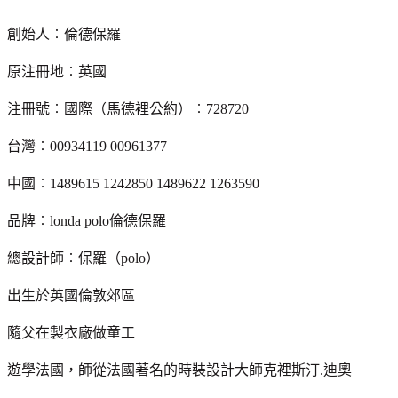
創始人︰倫德保羅
原注冊地︰英國
注冊號︰國際（馬德裡公約）︰728720
台灣︰00934119 00961377
中國︰1489615 1242850 1489622 1263590
品牌︰londa polo倫德保羅
總設計師︰保羅（polo）
出生於英國倫敦郊區
隨父在製衣廠做童工
遊學法國，師從法國著名的時裝設計大師克裡斯汀.迪奧