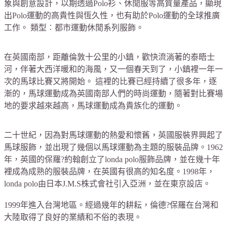
象與創意設計，以期透過Polo衫、休閒服等高質量產品，顯現
出Polo運動的高貴性與恆久性，也有助於Polo運動的全球推廣
工作。 類型︰都市運動休閒系列服飾。
在英國南部，距離倫敦十公里的小鎮，歡快流淌著的泰晤士
河，伴著大西洋暖和的海風，又一個春天到了，小鎮裡一年一
次的馬球比賽又將開
始。 這裡的比賽已經持續了很多年，逐
漸的，馬球運動成為英國南部人們的時尚運動，隨著對比賽場
地的要求越來越高，馬球運動成為貴族化
的運動。
二十世紀，因為對馬球運動的熱愛和懷舊，英國服裝界興起了
馬球服飾，並出現了幾個以馬球運動為主題的服裝品牌。1962
年，英國的保羅?
約翰創立了londa polo服飾品牌，並在幾十年
裡成為成熟的服裝品牌，在英國有很高的知名度。1998年，
londa polo由日本J.M.S株式會社引入
亞洲，並在東京設店。
1999年進入台灣地區。經過幾年的耕耘，倫德?保羅在台灣和
大陸取得了良好的業績和不俗的表現。