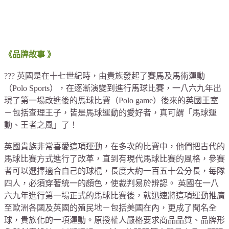
《品牌故事 》
??? 英國是在十七世紀時，由貴族發起了賽馬及馬術運動
（Polo Sports），在逐漸演變到進行馬球比賽，一八六九年出
現了第一場改進後的馬球比賽（Polo game）後來的英國王室
－包括查理王子，皆是馬球運動的愛好者，真可謂「馬球運
動、王者之風」了！
英國貴族非常喜愛這項運動，在多次的比賽中，他們把古代的
馬球比賽方式進行了改革，直到有現代馬球比賽的風格，參賽
者可以選擇適合自己的球棍，長度大約一百五十公分長，每隊
四人，必須穿著統一的顏色，使裁判易於辨認。 英國在一八
六九年進行第一場正式的馬球比賽後，就迅速將這項運動推廣
至歐洲各國及英國的殖民地－包括美國在內，更成了聞名全
球，貴族化的一項運動。原授權人嚴格要求商品品質、品牌形